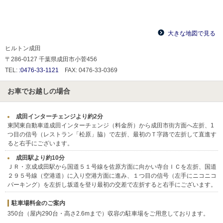
大きな地図で見る
ヒルトン成田
〒286-0127 千葉県成田市小菅456
TEL:
:0476-33-1121
FAX: 0476-33-0369
お車でお越しの場合
成田インターチェンジより約2分
東関東自動車道成田インターチェンジ（料金所）から成田市街方面へ左折、1
つ目の信号（レストラン「松原」脇）で左折、最初のＴ字路で左折して直進す
ると右手にございます。
成田駅より約10分
ＪＲ・京成成田駅から国道５１号線を佐原方面に向かい寺台ＩＣを左折、国道
２９５号線（空港道）に入り空港方面に進み、１つ目の信号（左手にニコニコ
パーキング）を左折し坂道を登り最初の交差で左折すると右手にございます。
駐車場料金のご案内
350台（屋内290台・高さ2.6mまで）収容の駐車場をご用意しております。