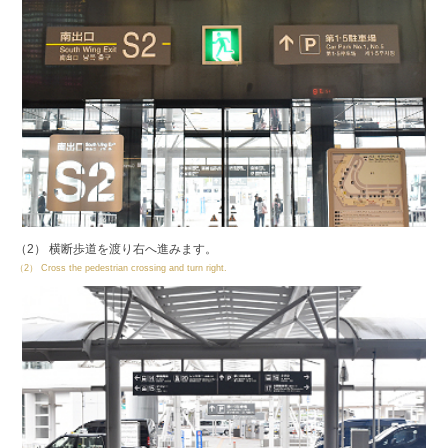
（2） 横断歩道を渡り右へ進みます。
（2） Cross the pedestrian crossing and turn right.