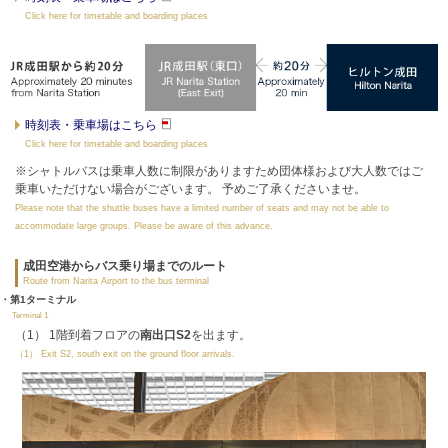
Click here for timetable and boarding places
時刻表・乗車場はこちら
Click here for timetable and boarding places
※シャトルバスは乗車人数に制限がありますため団体様および大人数ではご
乗車いただけない場合がございます。 予めご了承くださいませ。
Please note that the shuttle buses have a limited number of seats and may not be able to
accommodate large groups. Please be aware of this advance.
成田空港からバス乗り場までのルート
Route from Narita Airport to the bus terminal
・第1ターミナル
Terminal 1
（1） 1階到着フロアの
南出口S2
を出ます。
（1） Exit S2, south exit on the ground floor arrivals.