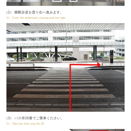
（2） 横断歩道を渡り右へ進みます。
（2） Cross the pedestrian crossing and turn right.
（3） バス停26番でご乗車ください。
（3） Take bus from stop No.26.