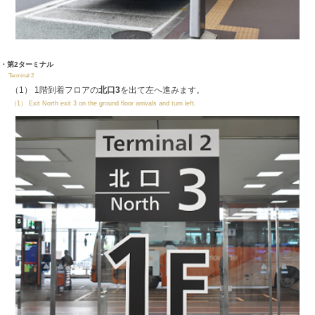
・第2ターミナル
Terminal 2
（1） 1階到着フロアの
北口3
を出て左へ進みます。
（1） Exit North exit 3 on the ground floor arrivals and turn left.