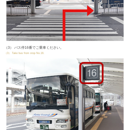
（3） バス停16番でご乗車ください。
（3） Take bus from stop No.16.