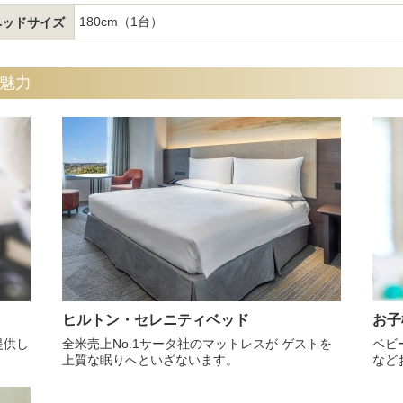
180cm（1台）
ベッドサイズ
魅力
ヒルトン・セレニティベッド
お子
提供し
全米売上No.1サータ社のマットレスが ゲストを
ベビ
上質な眠りへといざないます。
など