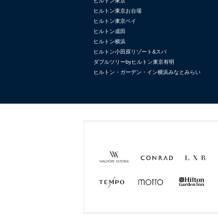
ヒルトン東京
ヒルトン東京お台場
ヒルトン東京ベイ
ヒルトン成田
ヒルトン横浜
ヒルトン小田原リゾート&スパ
ダブルツリーbyヒルトン東京有明
ヒルトン・ガーデン・イン横浜みなとみらい
Waldorf
Conrad
LXR
Astoria
Hotels &
Hotels &
Resorts
Resorts
TEMPO
MOTTO
Hilton
Garden
Inn