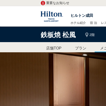
重要なお知らせ
ヒルトン成田
ホテル紹介
宿 泊
レ
鉄板焼 松風
2階
店舗TOP
プラン
メ