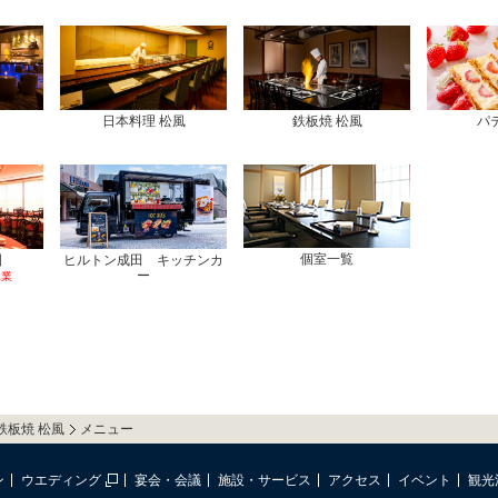
日本料理 松風
鉄板焼 松風
パ
個室一覧
園
ヒルトン成田 キッチンカ
ー
休業
鉄板焼 松風
メニュー
ン
ウエディング
宴会・会議
施設・サービス
アクセス
イベント
観光