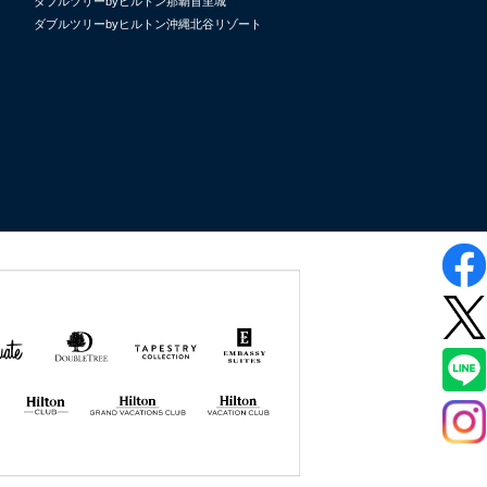
ダブルツリーbyヒルトン那覇首里城
ダブルツリーbyヒルトン沖縄北谷リゾート
uate
DoubleTree
Tapestry
Embassy
by
Collection
Suites
Hilton
by Hilton
by
Hilton
Hilton GRAND
Hilton
VACATIONS
VACATION
CLUB
CLUB