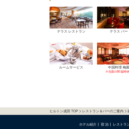
テラス レストラン
テラス バー
ルームサービス
中国料理 梅
※当面の間 臨時
ヒルトン成田 TOP
レストラン＆バーのご案内
ホテル紹介
宿 泊
レストラ