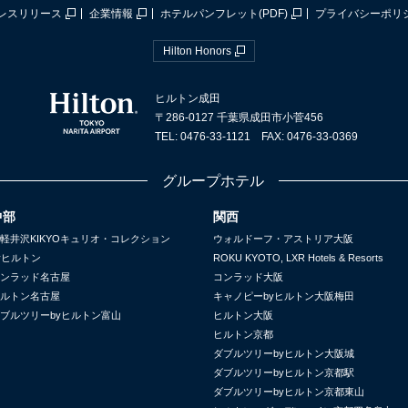
レスリリース
企業情報
ホテルパンフレット(PDF)
プライバシーポリ
Hilton Honors
ヒルトン成田
〒286-0127 千葉県成田市小菅456
TEL: 0476-33-1121 FAX: 0476-33-0369
グループホテル
中部
関西
軽井沢KIKYOキュリオ・コレクション
ウォルドーフ・アストリア大阪
yヒルトン
ROKU KYOTO, LXR Hotels & Resorts
ンラッド名古屋
コンラッド大阪
ルトン名古屋
キャノピーbyヒルトン大阪梅田
ブルツリーbyヒルトン富山
ヒルトン大阪
ヒルトン京都
ダブルツリーbyヒルトン大阪城
ダブルツリーbyヒルトン京都駅
ダブルツリーbyヒルトン京都東山