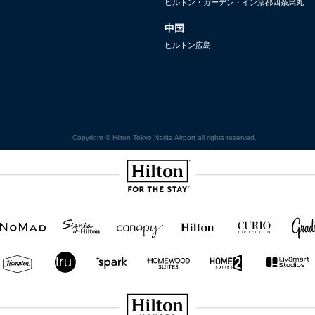
ヒルトン・ガーデン・イン京都四条烏丸
中国
ヒルトン広島
Copyright © Hilton Tokyo Narita Airport all rights reserved.
Hilton
NOMAD
SignisaHilton
Canopy by
Hilton
Curio
Grad
Hilton
Hotels
Collection
&
Resorts
Hampton
Tru
Tru by
Homewood
Home2
by
by
Hilton
Suites by
Suites
Hilton
Hilton
Hilton
by
Hilton
Hilton Honors