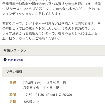
千葉県産伊勢海老や活け鮑から選べる贅沢な魚介料理に加え、常陸
牛A5サーロインとかずさ和牛フィレ肉の食べ比べなど、こだわりの
メインディッシュをご用意しております。
前菜やスープ、シグネチャー料理などは季節ごとに内容を変え、そ
の時期ならではの味覚をお楽しみいただけるのも魅力のひとつ。
ライブ感あふれる鉄板カウンターで、香りや音とともに仕上がる一
皿一皿を、ゆったりとご堪能ください。
対象レストラン
鉄板焼 松風
プラン情報
日程
7月3日（金）～ 8月30日（日）
営業日：金・土・日・祝
時間
17:30～21:30（Food L.O 20:30)
定員
8名様まで