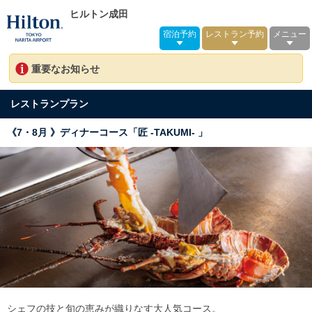
ヒルトン成田
宿泊予約
レストラン予約
メニュー
重要なお知らせ
レストランプラン
《7・8月 》ディナーコース「匠 -TAKUMI- 」
シェフの技と旬の恵みが織りなす大人気コース。