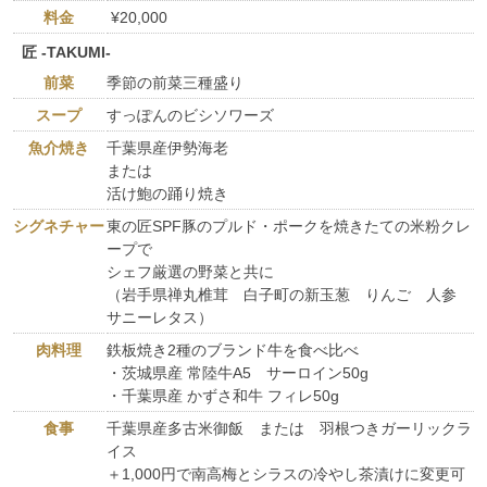
料金
¥20,000
匠 -TAKUMI-
前菜
季節の前菜三種盛り
スープ
すっぽんのビシソワーズ
魚介焼き
千葉県産伊勢海老
または
活け鮑の踊り焼き
シグネチャー
東の匠SPF豚のプルド・ポークを焼きたての米粉クレ
ープで
シェフ厳選の野菜と共に
（岩手県禅丸椎茸 白子町の新玉葱 りんご 人参
サニーレタス）
肉料理
鉄板焼き2種のブランド牛を食べ比べ
・茨城県産 常陸牛A5 サーロイン50g
・千葉県産 かずさ和牛 フィレ50g
食事
千葉県産多古米御飯 または 羽根つきガーリックラ
イス
＋1,000円で南高梅とシラスの冷やし茶漬けに変更可